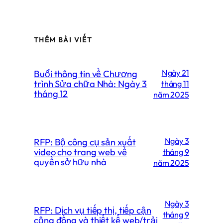
THÊM BÀI VIẾT
Buổi thông tin về Chương
Ngày 21
trình Sửa chữa Nhà: Ngày 3
tháng 11
tháng 12
năm 2025
RFP: Bộ công cụ sản xuất
Ngày 3
video cho trang web về
tháng 9
quyền sở hữu nhà
năm 2025
Ngày 3
RFP: Dịch vụ tiếp thị, tiếp cận
tháng 9
cộng đồng và thiết kế web/trải