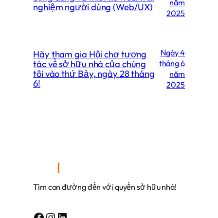
năm
nghiệm người dùng (Web/UX)
2025
Ngày 4
Hãy tham gia Hội chợ tương
tác về sở hữu nhà của chúng
tháng 6
tôi vào thứ Bảy, ngày 28 tháng
năm
6!
2025
Tìm con đường đến với quyền sở hữu nhà!
Facebook
Instagram
Linkedin