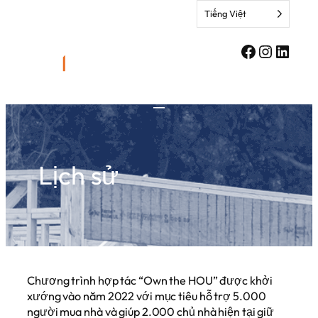
Chuyển
Tiếng Việt
thẳng
đến
Facebook
Instagr
Linke
nội
dung
Lịch sử
Chương trình hợp tác “Own the HOU” được khởi
xướng vào năm 2022 với mục tiêu hỗ trợ 5.000
người mua nhà và giúp 2.000 chủ nhà hiện tại giữ