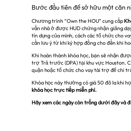
Bước đầu tiên để sở hữu một căn nh
Chương trình “Own the HOU” cung cấp
Kh
vấn nhà ở được HUD chứng nhận giảng dạy, 
tín dụng của mình, cách các tổ chức cho va
cần lưu ý từ khi ký hợp đồng cho đến khi ho
Khi hoàn thành khóa học, bạn sẽ nhận đư
trợ Trả trước (DPA) tại khu vực Houston. C
quận hoặc tổ chức cho vay tài trợ để chi tr
Khóa học này thường có giá 50 đô la khi học
khóa học trực tiếp miễn phí.
Hãy xem các ngày còn trống dưới đây và đ