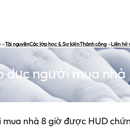
ề
Tài nguyên
Các lớp học & Sự kiện
Thành công
Liên hệ 
o dục người mua nhà
i mua nhà 8 giờ được HUD chứ