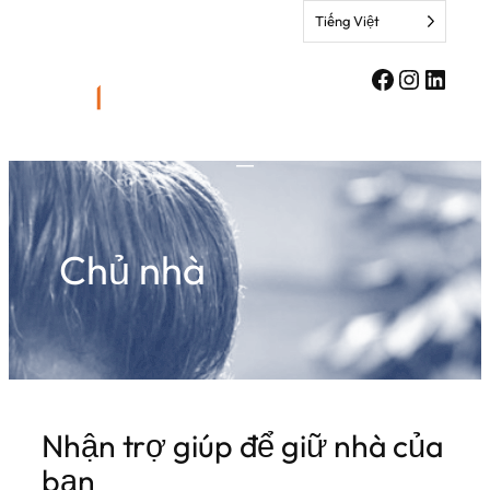
Chuyển
Tiếng Việt
thẳng
đến
Facebook
Instagr
Linke
nội
dung
Chủ nhà
Nhận trợ giúp để giữ nhà của
bạn